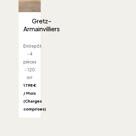
Gretz-
Armainvilliers
Entrepôt
- 4
pièces
- 120
m²
1 798 €
/ Mois
(Charges
comprises)