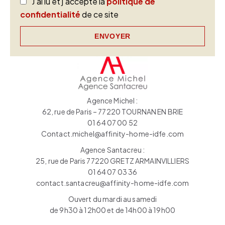
J’ai lu et j'accepte la
politique de
confidentialité
de ce site
ENVOYER
Agence Michel :
62, rue de Paris – 77220 TOURNAN EN BRIE
01 64 07 00 52
Contact.michel@affinity-home-idfe.com
Agence Santacreu :
25, rue de Paris 77220 GRETZ ARMAINVILLIERS
01 64 07 03 36
contact.santacreu@affinity-home-idfe.com
Ouvert du mardi au samedi
de 9h30 à 12h00 et de 14h00 à 19h00