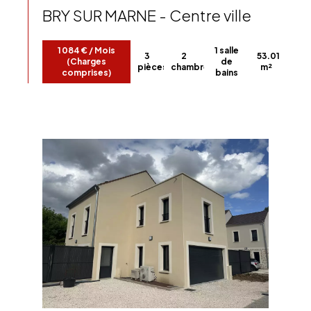
BRY SUR MARNE - Centre ville
1 084 € / Mois
1 salle
3
2
53.01
(Charges
de
pièces
chambres
m²
comprises)
bains