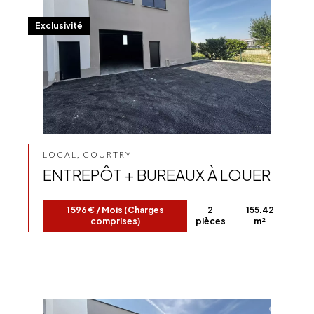
Exclusivité
LOCAL, COURTRY
ENTREPÔT + BUREAUX À LOUER
1 596 € / Mois (Charges
2
155.42
comprises)
pièces
m²