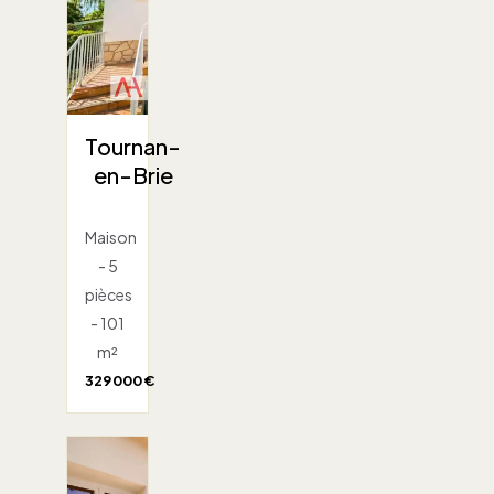
Tournan-
en-Brie
Maison
- 5
pièces
- 101
m²
329 000 €