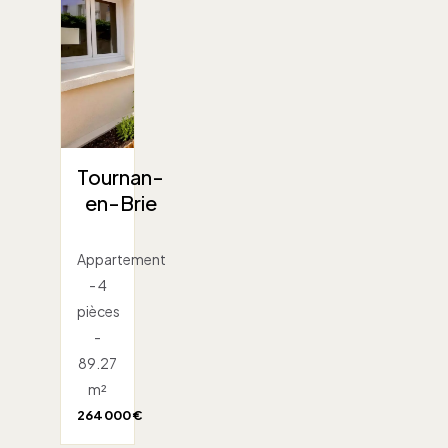
Tournan-
en-Brie
Appartement
- 4
pièces
-
89.27
m²
264 000 €