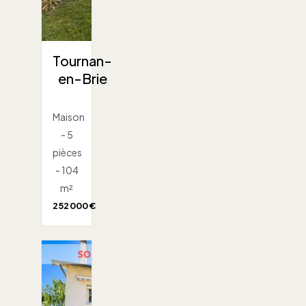
Tournan-
en-Brie
Maison
- 5
pièces
- 104
m²
252 000 €