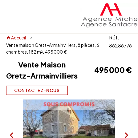
Réf.
Accueil
Vente maison Gretz-Armainvilliers, 8 pièces, 6
86286776
chambres, 182 m², 495 000 €
Vente Maison
495 000 €
Gretz-Armainvilliers
CONTACTEZ-NOUS