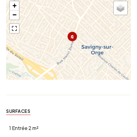
+
−
SURFACES
1 Entrée
2 m²