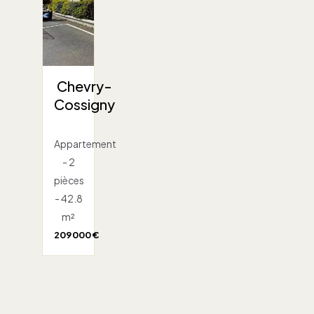
Chevry-
Cossigny
Appartement
- 2
pièces
- 42.8
m²
209 000 €